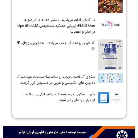
‏‏‏با افتخار اعلام می‌کنیم، انتشار مقاله ما در مجله
‎PLOS One‎: ارزیابی عملکرد تشخیصی ‎OpenBioLLM‎
در مغز و اعصاب
🔬 فرزان پژوهشگر جذب می‌کند – همکاری پروژه‌ای 🌍
💡
سکوی “سلامت دیجیتال سالم سا: سلامت هوشمند”،
به زبان های انگلیسی و عربی در دسترس قرار گرفت.
خبر – سکوی ابر هوشمند خودمراقبتی و سلامت
ایرانیان رونمایی می شود.