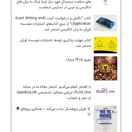
های سلامت دیجیتال مورد نیاز شما اینک به زبان های
انگلیسی و عربی در دسترس شماست.
کتاب “نگارش و درخواست گرنت (Grant Writing and
Application)” از سری کتاب‌های انتشارات موسسه
فرزان به زبان انگلیسی منتشر شد.
کتاب مهارت یادگیری توسط انتشارات موسسه فرزان
منتشر شد.
نوروز 1405 مبارک.
‏‏‏با افتخار اعلام می‌کنیم، انتشار مقاله ما در مجله
‎PLOS One‎: ارزیابی عملکرد تشخیصی ‎OpenBioLLM‎
در مغز و اعصاب
🔬 فرزان پژوهشگر جذب می‌کند – همکاری پروژه‌ای 🌍
💡