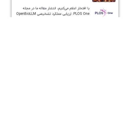
‏‏‏با افتخار اعلام می‌کنیم، انتشار مقاله ما در مجله
‎PLOS One‎: ارزیابی عملکرد تشخیصی ‎OpenBioLLM‎
در مغز و اعصاب
🔬 فرزان پژوهشگر جذب می‌کند – همکاری پروژه‌ای 🌍
💡
سکوی “سلامت دیجیتال سالم سا: سلامت هوشمند”،
به زبان های انگلیسی و عربی در دسترس قرار گرفت.
خبر – سکوی ابر هوشمند خودمراقبتی و سلامت
ایرانیان رونمایی می شود.