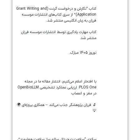
کتاب “نگارش و درخواست گرنت (Grant Writing and
Application)” از سری کتاب‌های انتشارات موسسه
فرزان به زبان انگلیسی منتشر شد.
کتاب مهارت یادگیری توسط انتشارات موسسه فرزان
منتشر شد.
نوروز 1405 مبارک.
‏‏‏با افتخار اعلام می‌کنیم، انتشار مقاله ما در مجله
‎PLOS One‎: ارزیابی عملکرد تشخیصی ‎OpenBioLLM‎
در مغز و اعصاب
🔬 فرزان پژوهشگر جذب می‌کند – همکاری پروژه‌ای 🌍
💡
سکوی “سلامت دیجیتال سالم سا: سلامت هوشمند”،