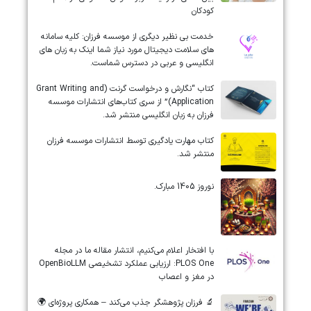
کودکان
خدمت بی نظیر دیگری از موسسه فرزان: کلیه سامانه
های سلامت دیجیتال مورد نیاز شما اینک به زبان های
انگلیسی و عربی در دسترس شماست.
کتاب “نگارش و درخواست گرنت (Grant Writing and
Application)” از سری کتاب‌های انتشارات موسسه
فرزان به زبان انگلیسی منتشر شد.
کتاب مهارت یادگیری توسط انتشارات موسسه فرزان
منتشر شد.
نوروز 1405 مبارک.
‏‏‏با افتخار اعلام می‌کنیم، انتشار مقاله ما در مجله
‎PLOS One‎: ارزیابی عملکرد تشخیصی ‎OpenBioLLM‎
در مغز و اعصاب
🔬 فرزان پژوهشگر جذب می‌کند – همکاری پروژه‌ای 🌍