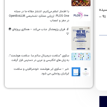
سیده
‏‏‏با افتخار اعلام می‌کنیم، انتشار مقاله ما در مجله
‎PLOS One‎: ارزیابی عملکرد تشخیصی ‎OpenBioLLM‎
و نیمه دوم سال 89 به دانشگاهها و پژوهشگاهها ابلاغ شده که به گفته معاون آموزشی وزارت علوم، تحقیقات و فناوری از سال تحصیلی 91 –
در مغز و اعصاب
🔬 فرزان پژوهشگر جذب می‌کند – همکاری پروژه‌ای 🌍
💡
سکوی “سلامت دیجیتال سالم سا: سلامت هوشمند”،
به زبان های انگلیسی و عربی در دسترس قرار گرفت.
خبر – سکوی ابر هوشمند خودمراقبتی و سلامت
ایرانیان رونمایی می شود.