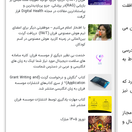
فرزان (FAIT)، درباره کاربرد تولید تقویت شده مبتنی بر
افقت
بازیابی (RAG)در پزشکی، جزو پربازدیدترین و
پراستنادترین مقالات در مجله Digital Health قرار
گرفت.
ن می
با افتخار اعلام می‌کنیم – موفقیتی دیگر برای اعضای
تیم هوش مصنوعی فرزان (FAIT): دریافت گرنت
بین‌المللی در زمینه کاربرد هوش مصنوعی در آسم
کودکان
کتری آموزشی پژوهشی 12 تا 18 واحد آن درسی
خدمت بی نظیر دیگری از موسسه فرزان: کلیه سامانه
رتبط با رساله و 28 تا 33 واحد مربوط به
های سلامت دیجیتال مورد نیاز شما اینک به زبان های
انگلیسی و عربی در دسترس شماست.
کتاب “نگارش و درخواست گرنت (Grant Writing and
د که
Application)” از سری کتاب‌های انتشارات موسسه
فرزان به زبان انگلیسی منتشر شد.
 نیز
کتاب مهارت یادگیری توسط انتشارات موسسه فرزان
منتشر شد.
مجاز
نوروز 1405 مبارک.
ال و