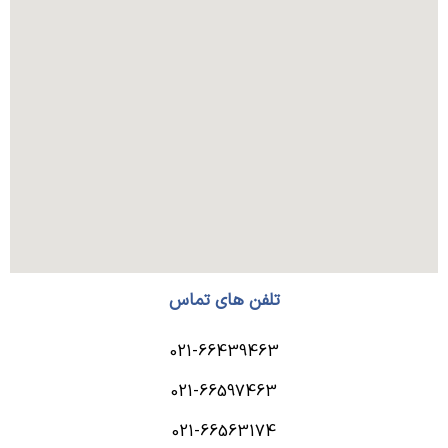
تلفن های تماس
021-66439463
021-66597463
021-66563174