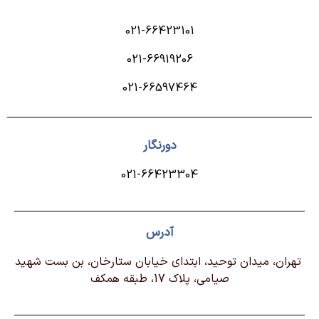
021-66423101
021-66919206
021-66597464
دورنگار
021-66423304
آدرس
تهران، ميدان توحيد، ابتداي خيابان ستارخان، بن بست شهيد
صيامي، پلاك 17، طبقه همكف