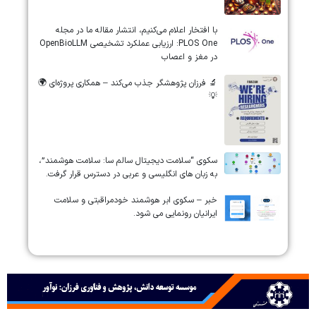
‏‏‏با افتخار اعلام می‌کنیم، انتشار مقاله ما در مجله
‎PLOS One‎: ارزیابی عملکرد تشخیصی ‎OpenBioLLM‎
در مغز و اعصاب
🔬 فرزان پژوهشگر جذب می‌کند – همکاری پروژه‌ای 🌍
💡
سکوی “سلامت دیجیتال سالم سا: سلامت هوشمند”،
به زبان های انگلیسی و عربی در دسترس قرار گرفت.
خبر – سکوی ابر هوشمند خودمراقبتی و سلامت
ایرانیان رونمایی می شود.