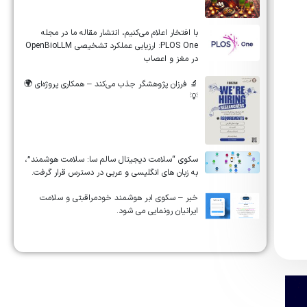
‏‏‏با افتخار اعلام می‌کنیم، انتشار مقاله ما در مجله
‎PLOS One‎: ارزیابی عملکرد تشخیصی ‎OpenBioLLM‎
در مغز و اعصاب
🔬 فرزان پژوهشگر جذب می‌کند – همکاری پروژه‌ای 🌍
💡
سکوی “سلامت دیجیتال سالم سا: سلامت هوشمند”،
به زبان های انگلیسی و عربی در دسترس قرار گرفت.
خبر – سکوی ابر هوشمند خودمراقبتی و سلامت
ایرانیان رونمایی می شود.