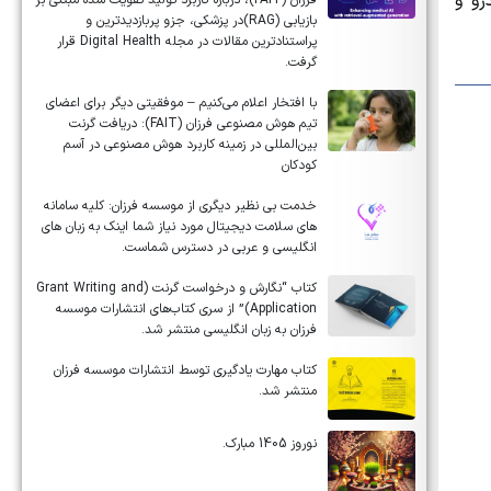
رو و
فرزان (FAIT)، درباره کاربرد تولید تقویت شده مبتنی بر
بازیابی (RAG)در پزشکی، جزو پربازدیدترین و
پراستنادترین مقالات در مجله Digital Health قرار
گرفت.
با افتخار اعلام می‌کنیم – موفقیتی دیگر برای اعضای
تیم هوش مصنوعی فرزان (FAIT): دریافت گرنت
بین‌المللی در زمینه کاربرد هوش مصنوعی در آسم
کودکان
خدمت بی نظیر دیگری از موسسه فرزان: کلیه سامانه
های سلامت دیجیتال مورد نیاز شما اینک به زبان های
انگلیسی و عربی در دسترس شماست.
کتاب “نگارش و درخواست گرنت (Grant Writing and
Application)” از سری کتاب‌های انتشارات موسسه
فرزان به زبان انگلیسی منتشر شد.
کتاب مهارت یادگیری توسط انتشارات موسسه فرزان
منتشر شد.
نوروز 1405 مبارک.