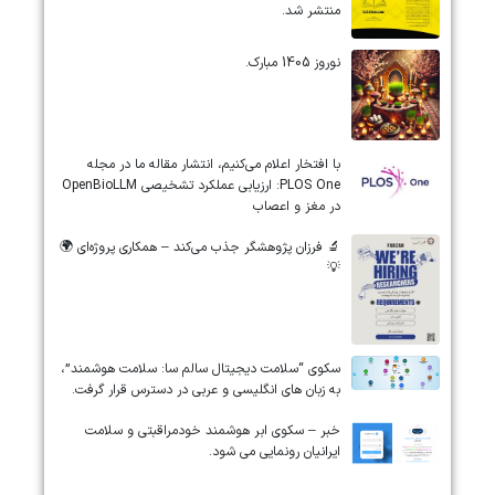
منتشر شد.
نوروز 1405 مبارک.
‏‏‏با افتخار اعلام می‌کنیم، انتشار مقاله ما در مجله
‎PLOS One‎: ارزیابی عملکرد تشخیصی ‎OpenBioLLM‎
در مغز و اعصاب
🔬 فرزان پژوهشگر جذب می‌کند – همکاری پروژه‌ای 🌍
💡
سکوی “سلامت دیجیتال سالم سا: سلامت هوشمند”،
به زبان های انگلیسی و عربی در دسترس قرار گرفت.
خبر – سکوی ابر هوشمند خودمراقبتی و سلامت
ایرانیان رونمایی می شود.