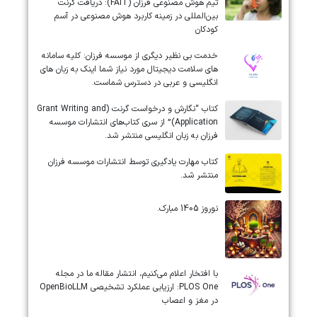
تیم هوش مصنوعی فرزان (FAIT): دریافت گرنت
بین‌المللی در زمینه کاربرد هوش مصنوعی در آسم
کودکان
خدمت بی نظیر دیگری از موسسه فرزان: کلیه سامانه
های سلامت دیجیتال مورد نیاز شما اینک به زبان های
انگلیسی و عربی در دسترس شماست.
کتاب “نگارش و درخواست گرنت (Grant Writing and
Application)” از سری کتاب‌های انتشارات موسسه
فرزان به زبان انگلیسی منتشر شد.
کتاب مهارت یادگیری توسط انتشارات موسسه فرزان
منتشر شد.
نوروز 1405 مبارک.
‏‏‏با افتخار اعلام می‌کنیم، انتشار مقاله ما در مجله
‎PLOS One‎: ارزیابی عملکرد تشخیصی ‎OpenBioLLM‎
در مغز و اعصاب