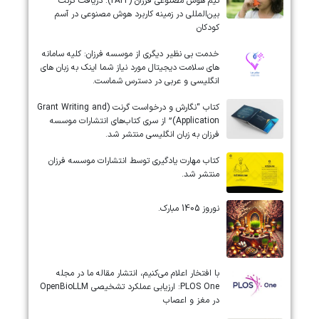
تیم هوش مصنوعی فرزان (FAIT): دریافت گرنت
بین‌المللی در زمینه کاربرد هوش مصنوعی در آسم
کودکان
خدمت بی نظیر دیگری از موسسه فرزان: کلیه سامانه
های سلامت دیجیتال مورد نیاز شما اینک به زبان های
انگلیسی و عربی در دسترس شماست.
کتاب “نگارش و درخواست گرنت (Grant Writing and
Application)” از سری کتاب‌های انتشارات موسسه
فرزان به زبان انگلیسی منتشر شد.
کتاب مهارت یادگیری توسط انتشارات موسسه فرزان
منتشر شد.
نوروز 1405 مبارک.
‏‏‏با افتخار اعلام می‌کنیم، انتشار مقاله ما در مجله
‎PLOS One‎: ارزیابی عملکرد تشخیصی ‎OpenBioLLM‎
در مغز و اعصاب