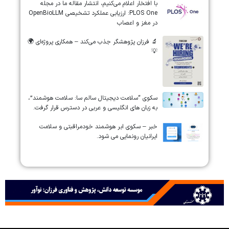
‏‏‏با افتخار اعلام می‌کنیم، انتشار مقاله ما در مجله
‎PLOS One‎: ارزیابی عملکرد تشخیصی ‎OpenBioLLM‎
در مغز و اعصاب
🔬 فرزان پژوهشگر جذب می‌کند – همکاری پروژه‌ای 🌍
💡
سکوی “سلامت دیجیتال سالم سا: سلامت هوشمند”،
به زبان های انگلیسی و عربی در دسترس قرار گرفت.
خبر – سکوی ابر هوشمند خودمراقبتی و سلامت
ایرانیان رونمایی می شود.