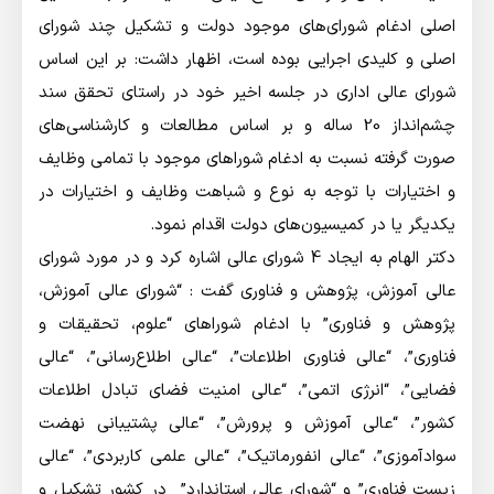
اصلی ادغام شورای‌های موجود دولت و تشکیل چند شورای
اصلی و کلیدی اجرایی بوده است، اظهار داشت: بر این اساس
شورای عالی اداری در جلسه اخیر خود در راستای تحقق سند
چشم‌انداز 20 ساله و بر اساس مطالعات و کارشناسی‌های
صورت گرفته نسبت به ادغام شوراهای موجود با تمامی وظایف
و اختیارات با توجه به نوع و شباهت وظایف و اختیارات در
یکدیگر یا در کمیسیون‌های دولت اقدام نمود.
دکتر الهام به ایجاد 4 شورای عالی اشاره کرد و در مورد شورای
عالی آموزش، پژوهش و فناوری گفت : “شورای عالی آموزش،
پژوهش و فناوری” با ادغام شوراهای “علوم، تحقیقات و
فناوری”، “عالی فناوری اطلاعات”، “عالی اطلاع‌رسانی”، “عالی
فضایی”، “انرژی اتمی”، “عالی امنیت فضای تبادل اطلاعات
کشور”، “عالی آموزش و پرورش”، “عالی پشتیبانی نهضت
سوادآموزی”، “عالی انفورماتیک”، “عالی علمی کاربردی”، “عالی
زیست فناوری” و “شورای عالی استاندارد” در کشور تشکیل و