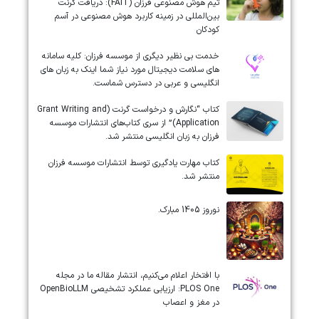
تیم هوش مصنوعی فرزان (FAIT): دریافت گرنت
بین‌المللی در زمینه کاربرد هوش مصنوعی در آسم
کودکان
خدمت بی نظیر دیگری از موسسه فرزان: کلیه سامانه
های سلامت دیجیتال مورد نیاز شما اینک به زبان های
انگلیسی و عربی در دسترس شماست.
کتاب “نگارش و درخواست گرنت (Grant Writing and
Application)” از سری کتاب‌های انتشارات موسسه
فرزان به زبان انگلیسی منتشر شد.
کتاب مهارت یادگیری توسط انتشارات موسسه فرزان
منتشر شد.
نوروز 1405 مبارک.
‏‏‏با افتخار اعلام می‌کنیم، انتشار مقاله ما در مجله
‎PLOS One‎: ارزیابی عملکرد تشخیصی ‎OpenBioLLM‎
در مغز و اعصاب