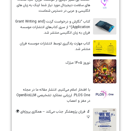
های سلامت دیجیتال مورد نیاز شما اینک به زبان های
انگلیسی و عربی در دسترس شماست.
کتاب “نگارش و درخواست گرنت (Grant Writing and
Application)” از سری کتاب‌های انتشارات موسسه
فرزان به زبان انگلیسی منتشر شد.
کتاب مهارت یادگیری توسط انتشارات موسسه فرزان
منتشر شد.
نوروز 1405 مبارک.
‏‏‏با افتخار اعلام می‌کنیم، انتشار مقاله ما در مجله
‎PLOS One‎: ارزیابی عملکرد تشخیصی ‎OpenBioLLM‎
در مغز و اعصاب
🔬 فرزان پژوهشگر جذب می‌کند – همکاری پروژه‌ای 🌍
💡