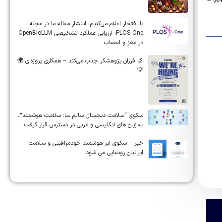
‏‏‏با افتخار اعلام می‌کنیم، انتشار مقاله ما در مجله
‎PLOS One‎: ارزیابی عملکرد تشخیصی ‎OpenBioLLM‎
در مغز و اعصاب
🔬 فرزان پژوهشگر جذب می‌کند – همکاری پروژه‌ای 🌍
💡
سکوی “سلامت دیجیتال سالم سا: سلامت هوشمند”،
به زبان های انگلیسی و عربی در دسترس قرار گرفت.
خبر – سکوی ابر هوشمند خودمراقبتی و سلامت
ایرانیان رونمایی می شود.