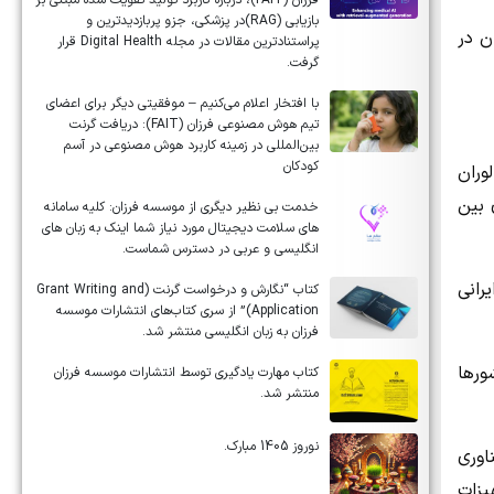
فرزان (FAIT)، درباره کاربرد تولید تقویت شده مبتنی بر
بازیابی (RAG)در پزشکی، جزو پربازدیدترین و
ن در
پراستنادترین مقالات در مجله Digital Health قرار
گرفت.
با افتخار اعلام می‌کنیم – موفقیتی دیگر برای اعضای
تیم هوش مصنوعی فرزان (FAIT): دریافت گرنت
بین‌المللی در زمینه کاربرد هوش مصنوعی در آسم
کودکان
وران
های بین
خدمت بی نظیر دیگری از موسسه فرزان: کلیه سامانه
های سلامت دیجیتال مورد نیاز شما اینک به زبان های
انگلیسی و عربی در دسترس شماست.
رانی
کتاب “نگارش و درخواست گرنت (Grant Writing and
Application)” از سری کتاب‌های انتشارات موسسه
فرزان به زبان انگلیسی منتشر شد.
ورها
کتاب مهارت یادگیری توسط انتشارات موسسه فرزان
منتشر شد.
نوروز 1405 مبارک.
ناوری
یزات