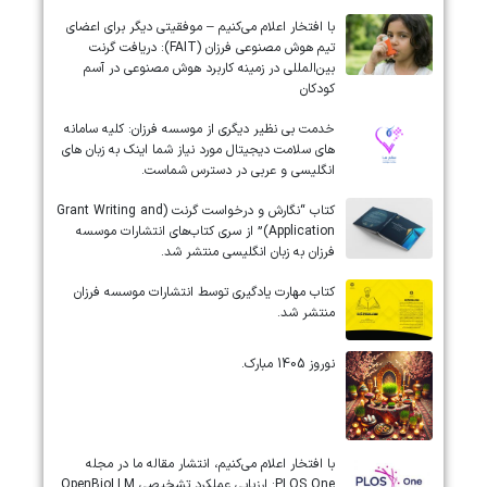
با افتخار اعلام می‌کنیم – موفقیتی دیگر برای اعضای
تیم هوش مصنوعی فرزان (FAIT): دریافت گرنت
بین‌المللی در زمینه کاربرد هوش مصنوعی در آسم
کودکان
خدمت بی نظیر دیگری از موسسه فرزان: کلیه سامانه
های سلامت دیجیتال مورد نیاز شما اینک به زبان های
انگلیسی و عربی در دسترس شماست.
کتاب “نگارش و درخواست گرنت (Grant Writing and
Application)” از سری کتاب‌های انتشارات موسسه
فرزان به زبان انگلیسی منتشر شد.
کتاب مهارت یادگیری توسط انتشارات موسسه فرزان
منتشر شد.
نوروز 1405 مبارک.
‏‏‏با افتخار اعلام می‌کنیم، انتشار مقاله ما در مجله
‎PLOS One‎: ارزیابی عملکرد تشخیصی ‎OpenBioLLM‎