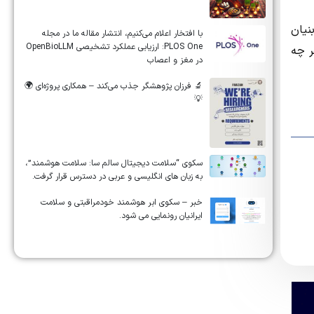
نیان
‏‏‏با افتخار اعلام می‌کنیم، انتشار مقاله ما در مجله
‎PLOS One‎: ارزیابی عملکرد تشخیصی ‎OpenBioLLM‎
ر چه
در مغز و اعصاب
🔬 فرزان پژوهشگر جذب می‌کند – همکاری پروژه‌ای 🌍
💡
سکوی “سلامت دیجیتال سالم سا: سلامت هوشمند”،
به زبان های انگلیسی و عربی در دسترس قرار گرفت.
خبر – سکوی ابر هوشمند خودمراقبتی و سلامت
ایرانیان رونمایی می شود.