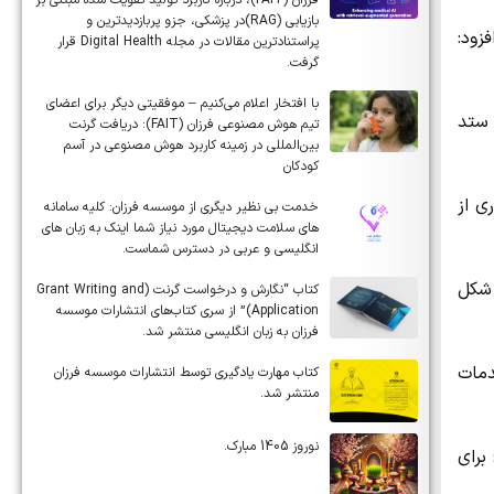
فرزان (FAIT)، درباره کاربرد تولید تقویت شده مبتنی بر
بازیابی (RAG)در پزشکی، جزو پربازدیدترین و
زود:
پراستنادترین مقالات در مجله Digital Health قرار
گرفت.
با افتخار اعلام می‌کنیم – موفقیتی دیگر برای اعضای
 ستد
تیم هوش مصنوعی فرزان (FAIT): دریافت گرنت
بین‌المللی در زمینه کاربرد هوش مصنوعی در آسم
کودکان
ی از
خدمت بی نظیر دیگری از موسسه فرزان: کلیه سامانه
های سلامت دیجیتال مورد نیاز شما اینک به زبان های
انگلیسی و عربی در دسترس شماست.
 شکل
کتاب “نگارش و درخواست گرنت (Grant Writing and
Application)” از سری کتاب‌های انتشارات موسسه
فرزان به زبان انگلیسی منتشر شد.
دمات
کتاب مهارت یادگیری توسط انتشارات موسسه فرزان
منتشر شد.
نوروز 1405 مبارک.
برای