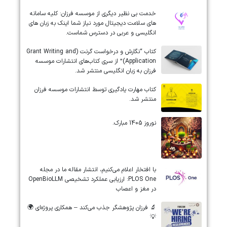
خدمت بی نظیر دیگری از موسسه فرزان: کلیه سامانه
های سلامت دیجیتال مورد نیاز شما اینک به زبان های
انگلیسی و عربی در دسترس شماست.
کتاب “نگارش و درخواست گرنت (Grant Writing and
Application)” از سری کتاب‌های انتشارات موسسه
فرزان به زبان انگلیسی منتشر شد.
کتاب مهارت یادگیری توسط انتشارات موسسه فرزان
منتشر شد.
نوروز 1405 مبارک.
‏‏‏با افتخار اعلام می‌کنیم، انتشار مقاله ما در مجله
‎PLOS One‎: ارزیابی عملکرد تشخیصی ‎OpenBioLLM‎
در مغز و اعصاب
🔬 فرزان پژوهشگر جذب می‌کند – همکاری پروژه‌ای 🌍
💡