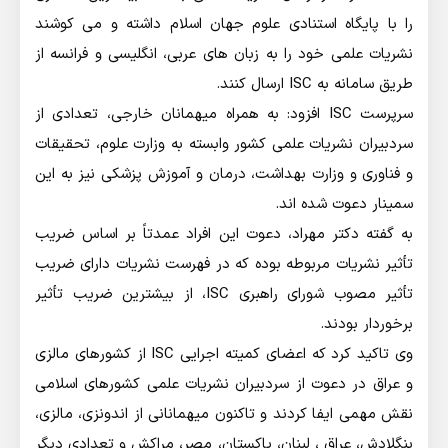
را با پایگاه استنادی علوم جهان اسلام داشته و می کوشند
نشریات علمی خود را به زبان های عربی، انگلیسی و فرانسه از
طریق سامانه به ISC ارسال کنند.
سرپرست ISC افزود: به همراه میهمانان خارجی، تعدادی از
سردبیران نشریات علمی کشور وابسته به وزارت علوم، تحقیقات
و فناوری و وزارت بهداشت، درمان و آموزش پزشکی نیز به این
سمینار دعوت شده اند.
به گفته دکتر مهراد، دعوت این افراد عمدتاً بر اساس ضریب
تأثیر نشریات مربوطه بوده که در فهرست نشریات دارای ضریب
تأثیر مصوب شورای راهبری ISC، از بیشترین ضریب تأثیر
برخوردار بودند.
وی تاکید کرد که اعضای کمیته اجرایی ISC از کشورهای مالزی
و عراق در دعوت از سردبیران نشریات علمی کشورهای اسلامی
نقش مهمی ایفا کردند و تاکنون میهمانانی از اندونزی، مالزی،
بنگلادش، عراق ، لبنان، پاکستان، مصر، مراکش و تعدادی دیگر