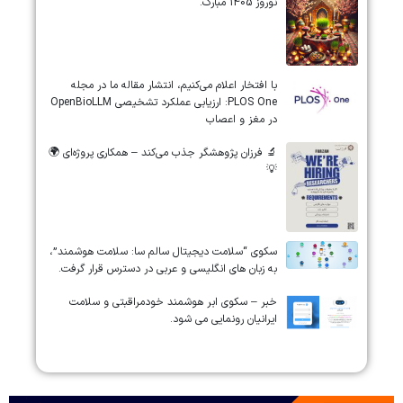
نوروز 1405 مبارک.
‏‏‏با افتخار اعلام می‌کنیم، انتشار مقاله ما در مجله
‎PLOS One‎: ارزیابی عملکرد تشخیصی ‎OpenBioLLM‎
در مغز و اعصاب
🔬 فرزان پژوهشگر جذب می‌کند – همکاری پروژه‌ای 🌍
💡
سکوی “سلامت دیجیتال سالم سا: سلامت هوشمند”،
به زبان های انگلیسی و عربی در دسترس قرار گرفت.
خبر – سکوی ابر هوشمند خودمراقبتی و سلامت
ایرانیان رونمایی می شود.