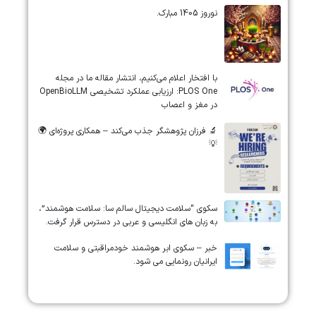
نوروز 1405 مبارک.
‏‏‏با افتخار اعلام می‌کنیم، انتشار مقاله ما در مجله
‎PLOS One‎: ارزیابی عملکرد تشخیصی ‎OpenBioLLM‎
در مغز و اعصاب
🔬 فرزان پژوهشگر جذب می‌کند – همکاری پروژه‌ای 🌍
💡
سکوی “سلامت دیجیتال سالم سا: سلامت هوشمند”،
به زبان های انگلیسی و عربی در دسترس قرار گرفت.
خبر – سکوی ابر هوشمند خودمراقبتی و سلامت
ایرانیان رونمایی می شود.