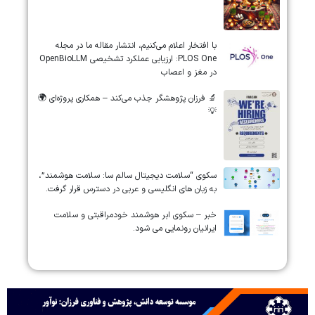
‏‏‏با افتخار اعلام می‌کنیم، انتشار مقاله ما در مجله
‎PLOS One‎: ارزیابی عملکرد تشخیصی ‎OpenBioLLM‎
در مغز و اعصاب
🔬 فرزان پژوهشگر جذب می‌کند – همکاری پروژه‌ای 🌍
💡
سکوی “سلامت دیجیتال سالم سا: سلامت هوشمند”،
به زبان های انگلیسی و عربی در دسترس قرار گرفت.
خبر – سکوی ابر هوشمند خودمراقبتی و سلامت
ایرانیان رونمایی می شود.