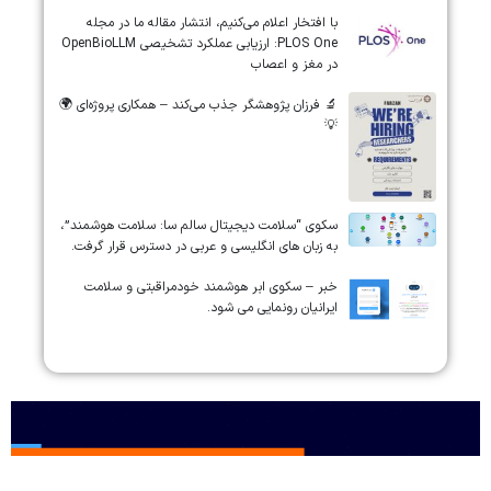
‏‏‏با افتخار اعلام می‌کنیم، انتشار مقاله ما در مجله
‎PLOS One‎: ارزیابی عملکرد تشخیصی ‎OpenBioLLM‎
در مغز و اعصاب
🔬 فرزان پژوهشگر جذب می‌کند – همکاری پروژه‌ای 🌍
💡
سکوی “سلامت دیجیتال سالم سا: سلامت هوشمند”،
به زبان های انگلیسی و عربی در دسترس قرار گرفت.
خبر – سکوی ابر هوشمند خودمراقبتی و سلامت
ایرانیان رونمایی می شود.