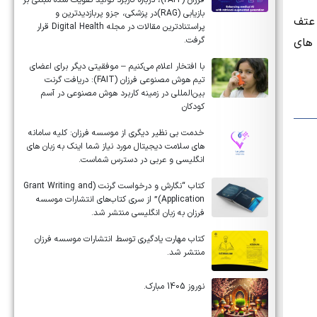
فرزان (FAIT)، درباره کاربرد تولید تقویت شده مبتنی بر
بازیابی (RAG)در پزشکی، جزو پربازدیدترین و
 عتف
پراستنادترین مقالات در مجله Digital Health قرار
گرفت.
 های
با افتخار اعلام می‌کنیم – موفقیتی دیگر برای اعضای
تیم هوش مصنوعی فرزان (FAIT): دریافت گرنت
بین‌المللی در زمینه کاربرد هوش مصنوعی در آسم
کودکان
خدمت بی نظیر دیگری از موسسه فرزان: کلیه سامانه
های سلامت دیجیتال مورد نیاز شما اینک به زبان های
انگلیسی و عربی در دسترس شماست.
کتاب “نگارش و درخواست گرنت (Grant Writing and
Application)” از سری کتاب‌های انتشارات موسسه
فرزان به زبان انگلیسی منتشر شد.
کتاب مهارت یادگیری توسط انتشارات موسسه فرزان
منتشر شد.
نوروز 1405 مبارک.