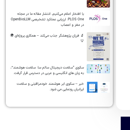
‏‏‏با افتخار اعلام می‌کنیم، انتشار مقاله ما در مجله
‎PLOS One‎: ارزیابی عملکرد تشخیصی ‎OpenBioLLM‎
در مغز و اعصاب
🔬 فرزان پژوهشگر جذب می‌کند – همکاری پروژه‌ای 🌍
💡
سکوی “سلامت دیجیتال سالم سا: سلامت هوشمند”،
به زبان های انگلیسی و عربی در دسترس قرار گرفت.
خبر – سکوی ابر هوشمند خودمراقبتی و سلامت
ایرانیان رونمایی می شود.