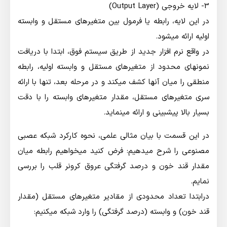
3- لايه خروجي (Output Layer)
در اين لايه، رابطه يا فرمول بين متغيرهاي مستقل و وابسته
اوليه ارائه ميشود.
در واقع نرم افزار جديد از طريق سيستم فوق، ابتدا با دريافت
نمونهاي محدود از متغيرهاي مستقل و وابسته اوليه، رابطه
منطقي را ميان آنها كشف ميكند و در مرحله بعد، تنها با ارائه
سري متغيرهاي مستقل، مقدار متغيرهاي وابسته را با دقت
بسيار بالا پيشبيني و ارائه مينمايد.
در اين قسمت با بيان مثالي علمي، نحوه كاركرد شبكه عصبي
مصنوعي را شرح ميدهيم: فرض كنيد ميخواهيم رابطه ميان
مقدار قند خون و درصد گرفتگي عروق كرونر قلب را بررسي
نمايم.
درابتدا تعداد محدودي از مقادير متغيرهاي مستقل (مقدار
قند خون) و وابسته (درصد گرفتگي) را وارد شبكه ميكنيم: