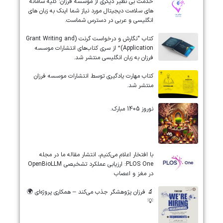
خدمت بی نظیر دیگری از موسسه فرزان: کلیه سامانه
های سلامت دیجیتال مورد نیاز شما اینک به زبان های
انگلیسی و عربی در دسترس شماست.
کتاب “نگارش و درخواست گرنت (Grant Writing and
Application)” از سری کتاب‌های انتشارات موسسه
فرزان به زبان انگلیسی منتشر شد.
کتاب مهارت یادگیری توسط انتشارات موسسه فرزان
منتشر شد.
نوروز 1405 مبارک.
‏‏‏با افتخار اعلام می‌کنیم، انتشار مقاله ما در مجله
‎PLOS One‎: ارزیابی عملکرد تشخیصی ‎OpenBioLLM‎
در مغز و اعصاب
🔬 فرزان پژوهشگر جذب می‌کند – همکاری پروژه‌ای 🌍
💡