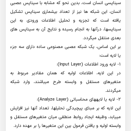
سيناپسي انسان است، بدين نحو كه مشابه با سيناپس عصبي
انسان، اين شبكه ها نيز از تعداد بيشماري سيناپس تشكيل
يافته است كه تجزيه و تحليل اطلاعات ورودي به اين
سيناپسها، درآنها به انجام رسيده و نتايج آن به سيناپس هاي
بعدي منتقل ميگردد.
بر اين اساس، يك شبكه عصبي مصنوعي ساده داراي سه جزء
يا لايه است:
1- لايه ورود اطلاعات (Input Layer):
در اين لايه، اطلاعات اوليه كه همان مقادير مربوط به
متغيرهاي مستقل و وابسته طرح ميباشند، وارد شبكه
ميگردند.
2- لايه يا لايههاي محاسباتي (Analyze Layer):
اين لايه كه بر مبناي پيچيدگي تحليلها، تعداد آنها نيز افزايش
مييابد، وظيفه ايجاد روابط منطقي ميان متغيرهاي مستقل و
وابسته اوليه و يافتن فرمول بين اين متغيرها را بر عهده دارد.