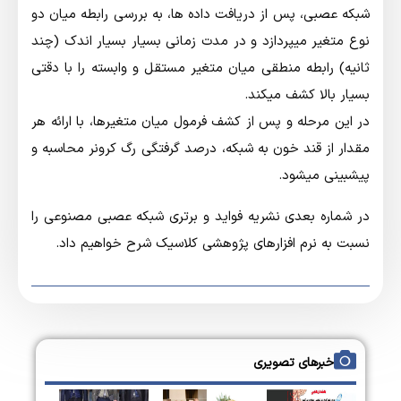
شبكه عصبي، پس از دريافت داده ها، به بررسي رابطه ميان دو
نوع متغير ميپردازد و در مدت زماني بسيار بسيار اندك (چند
ثانيه) رابطه منطقي ميان متغير مستقل و وابسته را با دقتي
بسيار بالا كشف ميكند.
در اين مرحله و پس از كشف فرمول ميان متغيرها، با ارائه هر
مقدار از قند خون به شبكه، درصد گرفتگي رگ كرونر محاسبه و
پيشبيني ميشود.
در شماره بعدي نشريه فوايد و برتري شبكه عصبي مصنوعي را
نسبت به نرم افزارهاي پژوهشي كلاسيك شرح خواهيم داد.
خبرهای تصویری