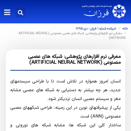
خانه
خبرنامه شماره 1 فرزان - دی 1385
معرفي نرم افزارهاي پژوهشي: شبكه هاي عصبي مصنوعي (ARTIFICIAL NEURAL
NETWORK)
معرفي نرم افزارهاي پژوهشي: شبكه هاي عصبي
مصنوعي (ARTIFICIAL NEURAL NETWORK)
انسان امروز همواره در تلاش است تا با طراحي سيستمهاي
جديد، هر چه بيشتر به دستيابي به شبكه هاي عصبي مشابه
مغز و سيستم عصبي انسان نزديكتر شود.
يكي از پيشرفتهاي نوين در اين زمينه، طراحي شبكههاي عصبي
مصنوعي (ANN) است.
ساختار كلي اين شبكه ها، مشابه شبكه هاي نوروني و