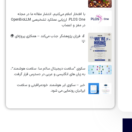
‏‏‏با افتخار اعلام می‌کنیم، انتشار مقاله ما در مجله
‎PLOS One‎: ارزیابی عملکرد تشخیصی ‎OpenBioLLM‎
در مغز و اعصاب
🔬 فرزان پژوهشگر جذب می‌کند – همکاری پروژه‌ای 🌍
💡
سکوی “سلامت دیجیتال سالم سا: سلامت هوشمند”،
به زبان های انگلیسی و عربی در دسترس قرار گرفت.
خبر – سکوی ابر هوشمند خودمراقبتی و سلامت
ایرانیان رونمایی می شود.