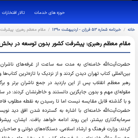
حوزه های خدمات
تالار افتخارات
خانه
خبرنامه شماره 53 فرزان - اردیبهشت 1390
مقام معظم رهبری: پيشرفت
مقام معظم رهبری: پيشرفت كشور بدون توسعه در بخش
حضرت‌آيت‌الله خامنه‌اي به مدت سه ساعت از غرفه‌هاي ناشران
بين‌المللي كتاب تهران ديدن كردند و از نزديك با تازه‌ترين كتاب‌ها
رهبر معظم انقلاب پس از اين بازديد در جمع ناشران برتر و بر
مقوله‌اي مهم و بدون جايگزين دانستند و خاطرنشان كردند: در سا
و با گذشته قابل مقايسه نيست اما تا رسيدن به نقطه مطلوب فاصل
حضرت‌آيت‌الله خامنه‌اي با اشاره به گسترده شدن افق ديد نويس
سرمايه‌گذاري بيشتر، اين روند ادامه خواهد يافت. ايشان، پي
كردند: وزارت فرهنگ و ارشاد اسلامي، دستگاه‌هاي دولتي و صاحبان 