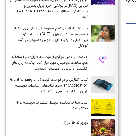
م به
فرزان (FAIT)، درباره کاربرد تولید تقویت شده مبتنی بر
بازیابی (RAG)در پزشکی، جزو پربازدیدترین و
پراستنادترین مقالات در مجله Digital Health قرار
گرفت.
با افتخار اعلام می‌کنیم – موفقیتی دیگر برای اعضای
تیم هوش مصنوعی فرزان (FAIT): دریافت گرنت
بین‌المللی در زمینه کاربرد هوش مصنوعی در آسم
کودکان
خدمت بی نظیر دیگری از موسسه فرزان: کلیه سامانه
های سلامت دیجیتال مورد نیاز شما اینک به زبان های
انگلیسی و عربی در دسترس شماست.
کتاب “نگارش و درخواست گرنت (Grant Writing and
Application)” از سری کتاب‌های انتشارات موسسه
فرزان به زبان انگلیسی منتشر شد.
کتاب مهارت یادگیری توسط انتشارات موسسه فرزان
منتشر شد.
نوروز 1405 مبارک.