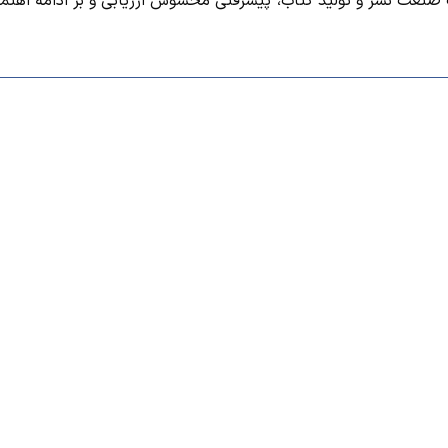
صنعت نشر و توليد كتاب، پيشرفتي محسوس ارزيابي و بر ادامه اهتما