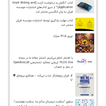
کتاب “نگارش و درخواست گرنت (Grant Writing and
Application)” از سری کتاب‌های انتشارات موسسه
فرزان به زبان انگلیسی منتشر شد.
کتاب مهارت یادگیری توسط انتشارات موسسه فرزان
منتشر شد.
نوروز 1405 مبارک.
‏‏‏با افتخار اعلام می‌کنیم، انتشار مقاله ما در مجله
‎PLOS One‎: ارزیابی عملکرد تشخیصی ‎OpenBioLLM‎
در مغز و اعصاب
🔬 فرزان پژوهشگر جذب می‌کند – همکاری پروژه‌ای 🌍
💡
سکوی “سلامت دیجیتال سالم سا: سلامت هوشمند”،