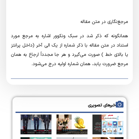
مرجع‌نگاري در متن مقاله
همانگونه كه ذكر شد در سبك ونكوور اشاره به مرجع مورد
استناد در متن مقاله با ذكر شماره از يك الي آخر (داخل پرانتز
يا بالاي خط ) صورت مي‌گيرد و هر جا مجدداً ارجاع به همان
مرجع ضرورت يابد، همان شماره اوليه درج مي‌شود.
خبرهای تصویری