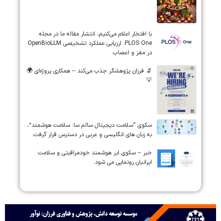
‏‏‏با افتخار اعلام می‌کنیم، انتشار مقاله ما در مجله
‎PLOS One‎: ارزیابی عملکرد تشخیصی ‎OpenBioLLM‎
در مغز و اعصاب
🔬 فرزان پژوهشگر جذب می‌کند – همکاری پروژه‌ای 🌍
💡
سکوی “سلامت دیجیتال سالم سا: سلامت هوشمند”،
به زبان های انگلیسی و عربی در دسترس قرار گرفت.
خبر – سکوی ابر هوشمند خودمراقبتی و سلامت
ایرانیان رونمایی می شود.