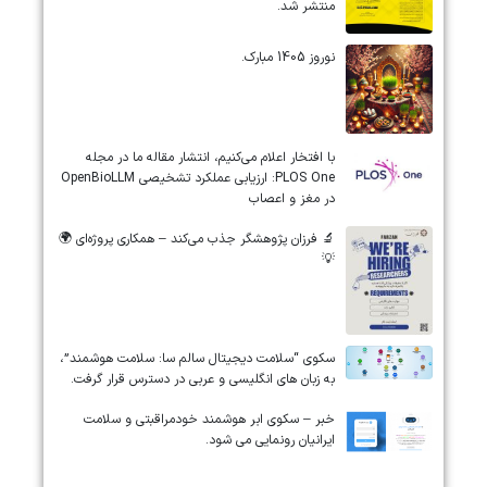
منتشر شد.
نوروز 1405 مبارک.
‏‏‏با افتخار اعلام می‌کنیم، انتشار مقاله ما در مجله
‎PLOS One‎: ارزیابی عملکرد تشخیصی ‎OpenBioLLM‎
در مغز و اعصاب
🔬 فرزان پژوهشگر جذب می‌کند – همکاری پروژه‌ای 🌍
💡
سکوی “سلامت دیجیتال سالم سا: سلامت هوشمند”،
به زبان های انگلیسی و عربی در دسترس قرار گرفت.
خبر – سکوی ابر هوشمند خودمراقبتی و سلامت
ایرانیان رونمایی می شود.