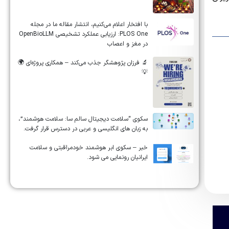
‏‏‏با افتخار اعلام می‌کنیم، انتشار مقاله ما در مجله
‎PLOS One‎: ارزیابی عملکرد تشخیصی ‎OpenBioLLM‎
در مغز و اعصاب
🔬 فرزان پژوهشگر جذب می‌کند – همکاری پروژه‌ای 🌍
💡
سکوی “سلامت دیجیتال سالم سا: سلامت هوشمند”،
به زبان های انگلیسی و عربی در دسترس قرار گرفت.
خبر – سکوی ابر هوشمند خودمراقبتی و سلامت
ایرانیان رونمایی می شود.