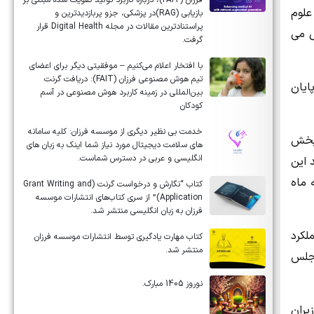
فرزان (FAIT)، درباره کاربرد تولید تقویت شده مبتنی بر
علوم
بازیابی (RAG)در پزشکی، جزو پربازدیدترین و
پراستنادترین مقالات در مجله Digital Health قرار
ل می
گرفت.
با افتخار اعلام می‌کنیم – موفقیتی دیگر برای اعضای
تیم هوش مصنوعی فرزان (FAIT): دریافت گرنت
 پایان
بین‌المللی در زمینه کاربرد هوش مصنوعی در آسم
کودکان
خدمت بی نظیر دیگری از موسسه فرزان: کلیه سامانه
ات بخش
های سلامت دیجیتال مورد نیاز شما اینک به زبان های
انگلیسی و عربی در دسترس شماست.
 این
 ماه
کتاب “نگارش و درخواست گرنت (Grant Writing and
Application)” از سری کتاب‌های انتشارات موسسه
فرزان به زبان انگلیسی منتشر شد.
1 گزارش جامعی از عملکرد
کتاب مهارت یادگیری توسط انتشارات موسسه فرزان
منتشر شد.
مجلس
نوروز 1405 مبارک.
ت وزیران