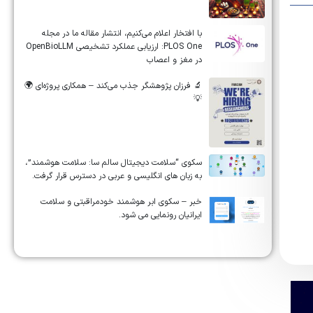
‏‏‏با افتخار اعلام می‌کنیم، انتشار مقاله ما در مجله
‎PLOS One‎: ارزیابی عملکرد تشخیصی ‎OpenBioLLM‎
در مغز و اعصاب
🔬 فرزان پژوهشگر جذب می‌کند – همکاری پروژه‌ای 🌍
💡
سکوی “سلامت دیجیتال سالم سا: سلامت هوشمند”،
به زبان های انگلیسی و عربی در دسترس قرار گرفت.
خبر – سکوی ابر هوشمند خودمراقبتی و سلامت
ایرانیان رونمایی می شود.