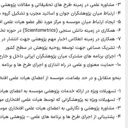
3- مشاوره علمي در زمينه طرح هاي تحقيقاتي و مقالات پژوهشي
4- ارتباط ميان پژوهشگران جوان و اساتيد مجرب و تشكيل گروه هاي مطالعاتي پايه
5- ايجاد ارتباط ميان موسسه و مركز مورد نظر عضو هيات علمي افتخاري موسسه
6- همكاري در زمينه دانش سنجي (Scientometrics) در حوزه تخصصي هيات علمي افتخاري و انتشار نتايج در قالب مقالات تحقيقاتي
7- همكاري در زمينه انعكاس اخبار مهم پژوهشي جهت انتشار در خبرنامه الكترونيك پژوهش
8- تشريك مساعي جهت توسعه روحيه پژوهش در سطح كشور
9- اجراي برنامه هاي مشترك ميان پژوهشگران ايراني داخل و خارج كشور
10- حمايت معنوي و علمي در راه اندازي و اجراي طرح ها و برنامه هاي آموزشي و پژوهشي
بنحو متقابل و در حد بضاعت، موسسه از اعضاي هيات علمي افتخار
1- تسهيلات ويژه در ارائه خدمات پژوهشي موسسه به اعضاي هيات علمي افتخاري موسسه
2- تسهيلات ويژه به پژوهشگراني كه توسط هيات علمي افتخاري موسسه معرفي مي شوند
3- مشاوره پژوهشي و نگارشي به اعضاي هيات علمي افتخاري موسسه به صورت رايگان
4- پشتيباني از اجراي طرح ها و برنامه هاي علمي – پژوهشي هيات علمي افتخاري موسسه