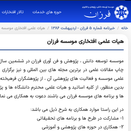
حوزه های خدمات
تالار افتخارات
خانه
خبرنامه شماره 5 فرزان - ارديبهشت 1386
هيات علمي افتخاري موسسه ف
هيات علمي افتخاري موسسه فرزان
موسسه توسعه دانش ، پژوهش و فن آوري فرزان در ششمين سال 
چاپ مقالات علمي در برترين مجله هاي بين المللي و نيز برگزاري
علمي موسسه و فعاليت هاي پژوهشي آن ، از پژوهشگران فرهيخته ب
بدين منظور، از كليه اساتيد و هيات علمي محترم دانشگاه ها و 
ها و برنامه هاي موسسه فرزان مي باشند دعوت به همكاري مي نماي
در اين راستا موارد همكاري به شرح ذيل مي باشد:
1- مشاركت در طرح ها و برنامه هاي تحقيقاتي
2- همكاري در حوزه هاي پژوهشي و آموزشي