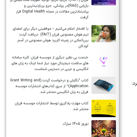
فرزان (FAIT)، درباره کاربرد تولید تقویت شده مبتنی بر
بازیابی (RAG)در پزشکی، جزو پربازدیدترین و
پراستنادترین مقالات در مجله Digital Health قرار
گرفت.
با افتخار اعلام می‌کنیم – موفقیتی دیگر برای اعضای
تیم هوش مصنوعی فرزان (FAIT): دریافت گرنت
بین‌المللی در زمینه کاربرد هوش مصنوعی در آسم
کودکان
خدمت بی نظیر دیگری از موسسه فرزان: کلیه سامانه
های سلامت دیجیتال مورد نیاز شما اینک به زبان های
انگلیسی و عربی در دسترس شماست.
کتاب “نگارش و درخواست گرنت (Grant Writing and
د:
Application)” از سری کتاب‌های انتشارات موسسه
فرزان به زبان انگلیسی منتشر شد.
کتاب مهارت یادگیری توسط انتشارات موسسه فرزان
منتشر شد.
نوروز 1405 مبارک.