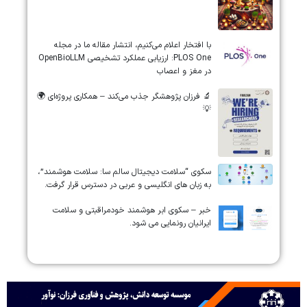
‏‏‏با افتخار اعلام می‌کنیم، انتشار مقاله ما در مجله
‎PLOS One‎: ارزیابی عملکرد تشخیصی ‎OpenBioLLM‎
در مغز و اعصاب
🔬 فرزان پژوهشگر جذب می‌کند – همکاری پروژه‌ای 🌍
💡
سکوی “سلامت دیجیتال سالم سا: سلامت هوشمند”،
به زبان های انگلیسی و عربی در دسترس قرار گرفت.
خبر – سکوی ابر هوشمند خودمراقبتی و سلامت
ایرانیان رونمایی می شود.