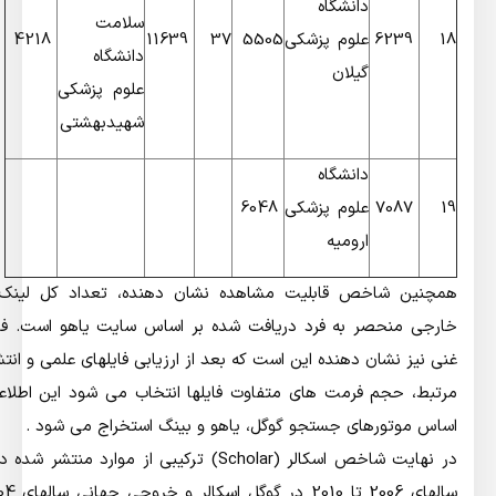
دانشگاه
سلامت
18
6239
علوم پزشکی
5505
37
11639
4218
دانشگاه
گیلان
علوم پزشکی
شهیدبهشتی
دانشگاه
19
7087
علوم پزشکی
6048
ارومیه
مچنین شاخص قابلیت مشاهده نشان دهنده، تعداد کل لینک های
ارجی منحصر به فرد دریافت شده بر اساس سایت یاهو است. فایلهای
نی نیز نشان دهنده این است که بعد از ارزیابی فایلهای علمی و انتشاراتی
رتبط، حجم فرمت های متفاوت فایلها انتخاب می شود این اطلاعات بر
ساس موتورهای جستجو گوگل، یاهو و بینگ استخراج می شود .
در نهایت شاخص اسکالر (Scholar) ترکیبی از موارد منتشر شده در بین
سالهای 2006 تا 2010 در گوگل اسکالر و خروجی جهانی سالهای 2004 تا