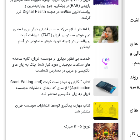
فرزان (FAIT)، درباره کاربرد تولید تقویت شده مبتنی بر
بازیابی (RAG)در پزشکی، جزو پربازدیدترین و
پراستنادترین مقالات در مجله Digital Health قرار
گرفت.
داشت
با افتخار اعلام می‌کنیم – موفقیتی دیگر برای اعضای
تیم هوش مصنوعی فرزان (FAIT): دریافت گرنت
بین‌المللی در زمینه کاربرد هوش مصنوعی در آسم
 های
کودکان
لی و
خدمت بی نظیر دیگری از موسسه فرزان: کلیه سامانه
های سلامت دیجیتال مورد نیاز شما اینک به زبان های
انگلیسی و عربی در دسترس شماست.
روند
کتاب “نگارش و درخواست گرنت (Grant Writing and
ویی،
Application)” از سری کتاب‌های انتشارات موسسه
فرزان به زبان انگلیسی منتشر شد.
کتاب مهارت یادگیری توسط انتشارات موسسه فرزان
 های
منتشر شد.
نوروز 1405 مبارک.
 کار