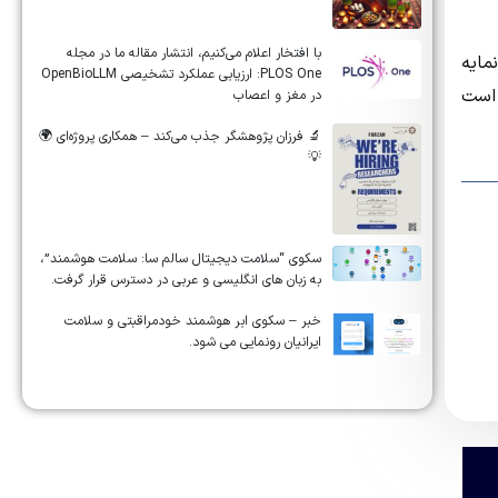
‏‏‏با افتخار اعلام می‌کنیم، انتشار مقاله ما در مجله
ار مقاله ایرانی در نمایه
‎PLOS One‎: ارزیابی عملکرد تشخیصی ‎OpenBioLLM‎
ه ISI به 41 و در نمایه Scopus به 21 رسانده است
در مغز و اعصاب
🔬 فرزان پژوهشگر جذب می‌کند – همکاری پروژه‌ای 🌍
💡
سکوی “سلامت دیجیتال سالم سا: سلامت هوشمند”،
به زبان های انگلیسی و عربی در دسترس قرار گرفت.
خبر – سکوی ابر هوشمند خودمراقبتی و سلامت
ایرانیان رونمایی می شود.