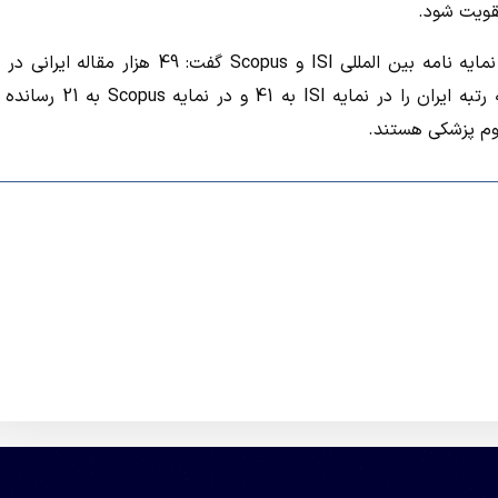
تقویت شود.
دکتر وحیددستجردی با اشاره به رشد تولید مقالات ایرانی در دو نمایه نامه بین المللی ISI و Scopus گفت: 49 هز
Scopus و 39 هزار مقاله در ISI در دهه اخیر به چاپ رسیده که رتبه ایران را در نمای