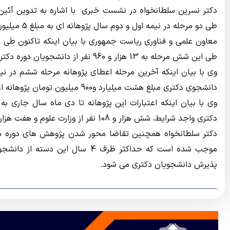
دکتر نسرین سلطانخواه در نشست خبری با اشاره به تدوین آئین ن
طی دو مرحله در نیمه اول و دوم سال پژوهانه ای به مبلغ 5 میلیون تومان به این دانشجویان اعطا می شود.
معاون علمی و فناوری ریاست جمهوری با بیان اینکه تاکنون طی
طی این شش مرحله به 13 هزار و 960 نفر از دانشجویان دوره دکتری پژوهانه اعطا شده است که این میزان حدود 64 میلیارد تومان است.
دانشجوی دکتری مبلغ هشت میلیارد و900 میلیون تومان پژوهانه اعطا شد.
دکتری واجد شرایط، شش هزار و 108 نفر از وزارت علوم و هفت هزار و 860 نفر از وزارت بهداشت بودند.
دکتر سلطانخواه همچنین تقاضا محور شدن پژوهش های دوره دکتری ر
موجب شده است که حداکثر ظرف 4 س
پذیرش دانشجویان دکتری می شود.