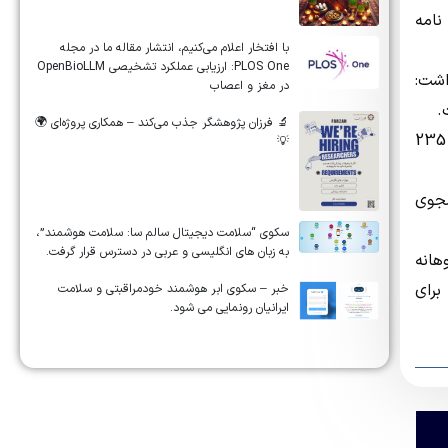
نامه
‏‏‏با افتخار اعلام می‌کنیم، انتشار مقاله ما در مجله
‎PLOS One‎: ارزیابی عملکرد تشخیصی ‎OpenBioLLM‎
اشت:
در مغز و اعصاب
🔬 فرزان پژوهشگر جذب می‌کند – همکاری پروژه‌ای 🌍
وی با بیان اینکه آخرین مرحله اعطای پژوهانه مرحله ششم در نیمه اول سال جاری بوده است، یادآور شد: در این مرحله به دو هزار و 235
💡
شگاه ها داده می شود، گفت: از مجموع سیزده هزار و 968 دانشجوی
سکوی “سلامت دیجیتال سالم سا: سلامت هوشمند”،
به زبان های انگلیسی و عربی در دسترس قرار گرفت.
هانه
 برای
خبر – سکوی ابر هوشمند خودمراقبتی و سلامت
ایرانیان رونمایی می شود.