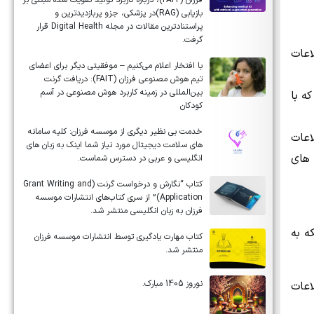
فرزان (FAIT)، درباره کاربرد تولید تقویت شده مبتنی بر
بازیابی (RAG)در پزشکی، جزو پربازدیدترین و
پراستنادترین مقالات در مجله Digital Health قرار
گرفت.
اعات
با افتخار اعلام می‌کنیم – موفقیتی دیگر برای اعضای
تیم هوش مصنوعی فرزان (FAIT): دریافت گرنت
بین‌المللی در زمینه کاربرد هوش مصنوعی در آسم
که با
کودکان
خدمت بی نظیر دیگری از موسسه فرزان: کلیه سامانه
اعات
های سلامت دیجیتال مورد نیاز شما اینک به زبان های
 های
انگلیسی و عربی در دسترس شماست.
کتاب “نگارش و درخواست گرنت (Grant Writing and
Application)” از سری کتاب‌های انتشارات موسسه
فرزان به زبان انگلیسی منتشر شد.
ه به
کتاب مهارت یادگیری توسط انتشارات موسسه فرزان
منتشر شد.
نوروز 1405 مبارک.
ی اطلاعات