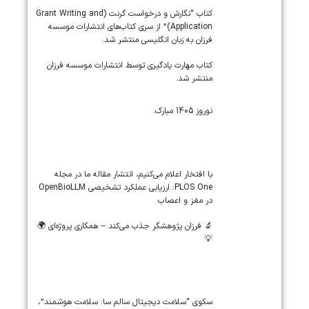
کتاب “نگارش و درخواست گرنت (Grant Writing and
Application)” از سری کتاب‌های انتشارات موسسه
فرزان به زبان انگلیسی منتشر شد.
کتاب مهارت یادگیری توسط انتشارات موسسه فرزان
منتشر شد.
نوروز 1405 مبارک.
‏‏‏با افتخار اعلام می‌کنیم، انتشار مقاله ما در مجله
‎PLOS One‎: ارزیابی عملکرد تشخیصی ‎OpenBioLLM‎
در مغز و اعصاب
🔬 فرزان پژوهشگر جذب می‌کند – همکاری پروژه‌ای 🌍
💡
سکوی “سلامت دیجیتال سالم سا: سلامت هوشمند”،