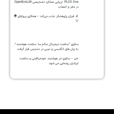
‎PLOS One‎: ارزیابی عملکرد تشخیصی ‎OpenBioLLM‎
در مغز و اعصاب
🔬 فرزان پژوهشگر جذب می‌کند – همکاری پروژه‌ای 🌍
💡
سکوی “سلامت دیجیتال سالم سا: سلامت هوشمند”،
به زبان های انگلیسی و عربی در دسترس قرار گرفت.
خبر – سکوی ابر هوشمند خودمراقبتی و سلامت
ایرانیان رونمایی می شود.