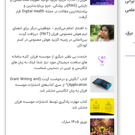
رانی
فرزان (FAIT)، درباره کاربرد تولید تقویت شده مبتنی بر
بازیابی (RAG)در پزشکی، جزو پربازدیدترین و
علمی
پراستنادترین مقالات در مجله Digital Health قرار
گرفت.
با افتخار اعلام می‌کنیم – موفقیتی دیگر برای اعضای
برق،
تیم هوش مصنوعی فرزان (FAIT): دریافت گرنت
بین‌المللی در زمینه کاربرد هوش مصنوعی در آسم
.
کودکان
خدمت بی نظیر دیگری از موسسه فرزان: کلیه سامانه
های سلامت دیجیتال مورد نیاز شما اینک به زبان های
انگلیسی و عربی در دسترس شماست.
کتاب “نگارش و درخواست گرنت (Grant Writing and
Application)” از سری کتاب‌های انتشارات موسسه
فرزان به زبان انگلیسی منتشر شد.
کتاب مهارت یادگیری توسط انتشارات موسسه فرزان
منتشر شد.
نوروز 1405 مبارک.