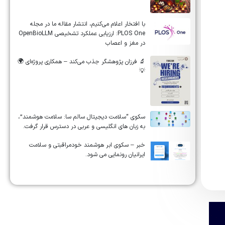
‏‏‏با افتخار اعلام می‌کنیم، انتشار مقاله ما در مجله
‎PLOS One‎: ارزیابی عملکرد تشخیصی ‎OpenBioLLM‎
در مغز و اعصاب
🔬 فرزان پژوهشگر جذب می‌کند – همکاری پروژه‌ای 🌍
💡
سکوی “سلامت دیجیتال سالم سا: سلامت هوشمند”،
به زبان های انگلیسی و عربی در دسترس قرار گرفت.
خبر – سکوی ابر هوشمند خودمراقبتی و سلامت
ایرانیان رونمایی می شود.