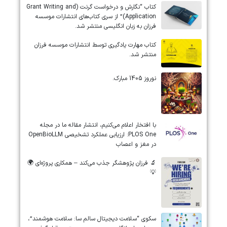
کتاب “نگارش و درخواست گرنت (Grant Writing and
Application)” از سری کتاب‌های انتشارات موسسه
فرزان به زبان انگلیسی منتشر شد.
کتاب مهارت یادگیری توسط انتشارات موسسه فرزان
منتشر شد.
نوروز 1405 مبارک.
‏‏‏با افتخار اعلام می‌کنیم، انتشار مقاله ما در مجله
‎PLOS One‎: ارزیابی عملکرد تشخیصی ‎OpenBioLLM‎
در مغز و اعصاب
🔬 فرزان پژوهشگر جذب می‌کند – همکاری پروژه‌ای 🌍
💡
سکوی “سلامت دیجیتال سالم سا: سلامت هوشمند”،