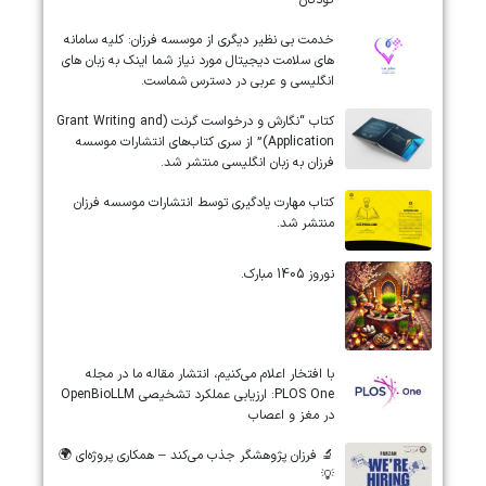
خدمت بی نظیر دیگری از موسسه فرزان: کلیه سامانه
های سلامت دیجیتال مورد نیاز شما اینک به زبان های
انگلیسی و عربی در دسترس شماست.
کتاب “نگارش و درخواست گرنت (Grant Writing and
Application)” از سری کتاب‌های انتشارات موسسه
فرزان به زبان انگلیسی منتشر شد.
کتاب مهارت یادگیری توسط انتشارات موسسه فرزان
منتشر شد.
نوروز 1405 مبارک.
‏‏‏با افتخار اعلام می‌کنیم، انتشار مقاله ما در مجله
‎PLOS One‎: ارزیابی عملکرد تشخیصی ‎OpenBioLLM‎
در مغز و اعصاب
🔬 فرزان پژوهشگر جذب می‌کند – همکاری پروژه‌ای 🌍
💡