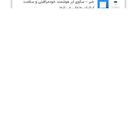
خبر – سکوی ابر هوشمند خودمراقبتی و سلامت
ایرانیان رونمایی می شود.
درباره ما
|
گزارش دو دهه
|
تماس با ما
تمام حقوق مادی و معنوی این سایت متعلق به موسسه توسعه دانش،
پژوهش و فن آوری فرزان است