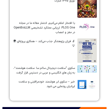
نوروز 1405 مبارک.
‏‏‏با افتخار اعلام می‌کنیم، انتشار مقاله ما در مجله
‎PLOS One‎: ارزیابی عملکرد تشخیصی ‎OpenBioLLM‎
در مغز و اعصاب
🔬 فرزان پژوهشگر جذب می‌کند – همکاری پروژه‌ای 🌍
💡
سکوی “سلامت دیجیتال سالم سا: سلامت هوشمند”،
به زبان های انگلیسی و عربی در دسترس قرار گرفت.
خبر – سکوی ابر هوشمند خودمراقبتی و سلامت
ایرانیان رونمایی می شود.