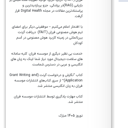
فرزان (FAIT)، درباره کاربرد تولید تقویت شده مبتنی بر
بازیابی (RAG)در پزشکی، جزو پربازدیدترین و
پراستنادترین مقالات در مجله Digital Health قرار
گرفت.
با افتخار اعلام می‌کنیم – موفقیتی دیگر برای اعضای
تیم هوش مصنوعی فرزان (FAIT): دریافت گرنت
بین‌المللی در زمینه کاربرد هوش مصنوعی در آسم
کودکان
خدمت بی نظیر دیگری از موسسه فرزان: کلیه سامانه
های سلامت دیجیتال مورد نیاز شما اینک به زبان های
انگلیسی و عربی در دسترس شماست.
کتاب “نگارش و درخواست گرنت (Grant Writing and
Application)” از سری کتاب‌های انتشارات موسسه
فرزان به زبان انگلیسی منتشر شد.
کتاب مهارت یادگیری توسط انتشارات موسسه فرزان
منتشر شد.
نوروز 1405 مبارک.